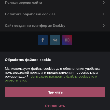
Полная версия сайта
Политика обработки cookies
Сайт создан на платформе Deal.by
Информация для покупателя
Обработка файлов cookie
Юридическое лицо:
Частное торговое унитарное предприятие
«Карбокс-Плюс»
Мы используем файлы cookies для обеспечения удобства
220007, РБ, г. Минск, ул. Володько, 18 – 107Е
пользователей портала и предоставления персональных
рекомендаций.
Вы можете настроить файлы cookies или
Регистрационный номер ЕГР: 193190861
отключить их.
УНП: 193190861
Принять
Регистрационный орган: Мингорисполком
Дата регистрации компании: 14.01.2019
Отклонить
Ссылка на свидетельство/лицензию