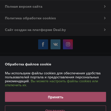
Полная версия сайта
Политика обработки cookies
Сайт создан на платформе Deal.by
Информация для покупателя
Обработка файлов cookie
Юридическое лицо:
Частное торговое унитарное предприятие
«Карбокс-Плюс»
Мы используем файлы cookies для обеспечения удобства
220007, РБ, г. Минск, ул. Володько, 18 – 107Е
пользователей портала и предоставления персональных
рекомендаций.
Вы можете настроить файлы cookies или
Регистрационный номер ЕГР: 193190861
отключить их.
УНП: 193190861
Принять
Регистрационный орган: Мингорисполком
Дата регистрации компании: 14.01.2019
Отклонить