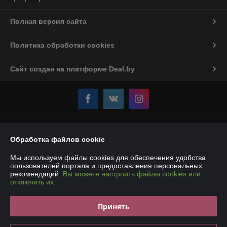
Полная версия сайта
Политика обработки cookies
Сайт создан на платформе Deal.by
Информация для покупателя
Обработка файлов cookie
Юридическое лицо:
Частное торговое унитарное предприятие
«Карбокс-Плюс»
Мы используем файлы cookies для обеспечения удобства
220007, РБ, г. Минск, ул. Володько, 18 – 107Е
пользователей портала и предоставления персональных
рекомендаций.
Вы можете настроить файлы cookies или
Регистрационный номер ЕГР: 193190861
отключить их.
УНП: 193190861
Принять
Регистрационный орган: Мингорисполком
Дата регистрации компании: 14.01.2019