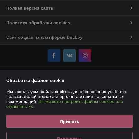
Полная версия сайта
Политика обработки cookies
Сайт создан на платформе Deal.by
Информация для покупателя
Обработка файлов cookie
Юридическое лицо:
Частное торговое унитарное предприятие
«Карбокс-Плюс»
Мы используем файлы cookies для обеспечения удобства
220007, РБ, г. Минск, ул. Володько, 18 – 107Е
пользователей портала и предоставления персональных
рекомендаций.
Вы можете настроить файлы cookies или
Регистрационный номер ЕГР: 193190861
отключить их.
УНП: 193190861
Принять
Регистрационный орган: Мингорисполком
Дата регистрации компании: 14.01.2019
Отклонить