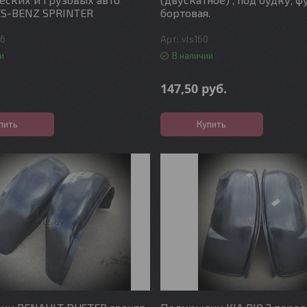
S-BENZ SPRINTER
бортовая.
46
vls160
и
В наличии
147,50
руб.
пить
Купить