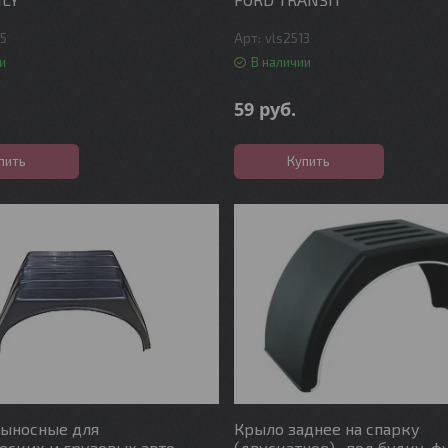
45
vls2513
и
В наличии
59
руб.
пить
Купить
выносные для
Крыло заднее на спарку
ских и грузовых авто
(двускатное) , под будку, ф