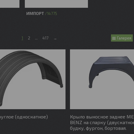
ИМПОРТ
14775
1
2
...
417
→
Галерея
углое (односкатное)
Крыло выносное заднее M
BENZ на спарку (двускатное
будку, фургон, бортовая.