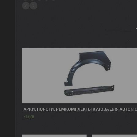
1
2
3
4
5
АРКИ, ПОРОГИ, РЕМКОМПЛЕКТЫ КУЗОВА ДЛЯ АВТОМ
1328