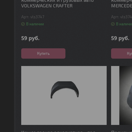
VOLKSWAGEN CRAFTER
MERCEDE
vls3747
vls37
В наличии
В наличи
59
руб.
59
руб.
Купить
Ку