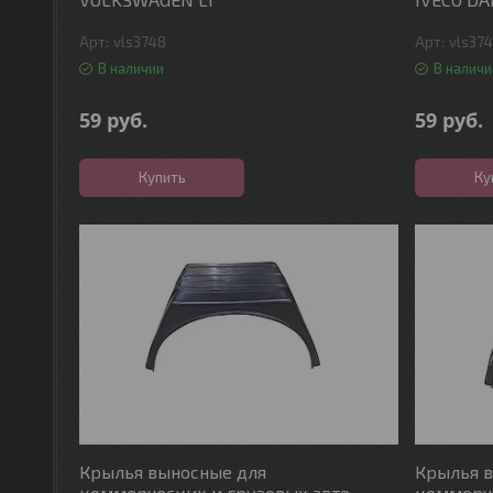
vls3748
vls37
В наличии
В наличи
59
руб.
59
руб.
Купить
Ку
Крылья выносные для
Крылья 
коммерческих и грузовых авто
коммерче