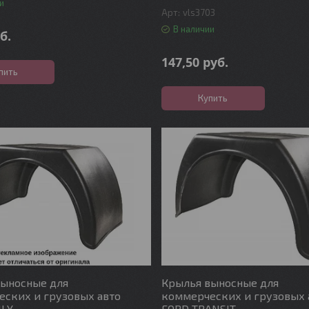
и
vls3703
В наличии
б.
147,50
руб.
пить
Купить
выносные для
Крылья выносные для
ских и грузовых авто
коммерческих и грузовых 
ILY
FORD TRANSIT