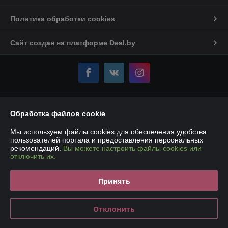
Политика обработки cookies
Сайт создан на платформе Deal.by
Информация для покупателя
Обработка файлов cookie
Юридическое лицо:
Частное торговое унитарное предприятие
«Карбокс-Плюс»
Мы используем файлы cookies для обеспечения удобства
220007, РБ, г. Минск, ул. Володько, 18 – 107Е
пользователей портала и предоставления персональных
рекомендаций.
Вы можете настроить файлы cookies или
Регистрационный номер ЕГР: 193190861
отключить их.
УНП: 193190861
Принять
Регистрационный орган: Мингорисполком
Дата регистрации компании: 14.01.2019
Отклонить
Ссылка на свидетельство/лицензию