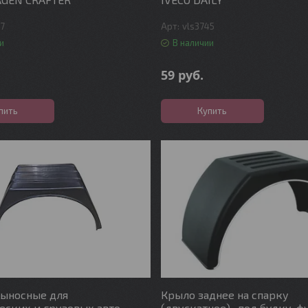
47
vls3745
и
В наличии
59
руб.
пить
Купить
выносные для
Крыло заднее на спарку
ских и грузовых авто
(двускатное) , под будку, ф