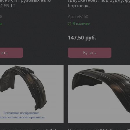
GEN LT
бортовая.
48
vls160
и
В наличии
147,50
руб.
пить
Купить