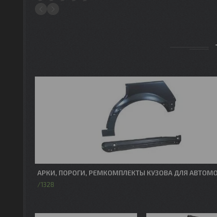
1
2
3
4
5
АРКИ, ПОРОГИ, РЕМКОМПЛЕКТЫ КУЗОВА ДЛЯ АВТОМ
1328