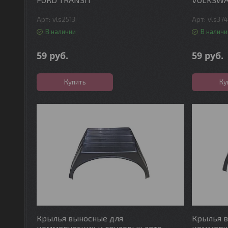
vls2513
vls37
В наличии
В наличи
59
руб.
59
руб.
Купить
Ку
Крылья выносные для
Крылья 
коммерческих и грузовых авто
коммерче