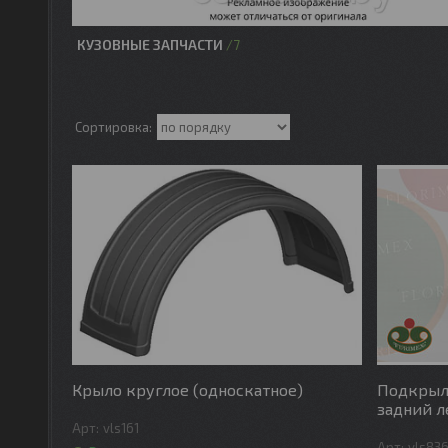
КУЗОВНЫЕ ЗАПЧАСТИ
7
Крыло круглое (односкатное)
Подкрыло
задний 
vls161
vls83