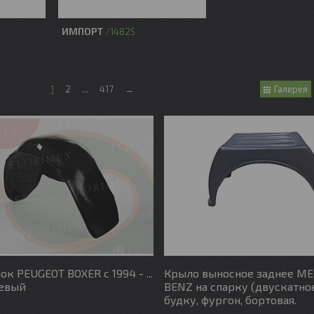
ИМПОРТ
14825
1
2
...
417
→
Галерея
к PEUGEOT BOXER с 1994 - ...
Крыло выносное заднее M
левый
BENZ на спарку (двускатное
будку, фургон, бортовая.
6