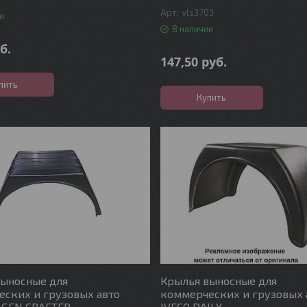
vls3703
и
В наличии
б.
147,50
руб.
пить
Купить
выносные для
Крылья выносные для
ских и грузовых авто
коммерческих и грузовых 
GEN CRAFTER
IVECO DAILY