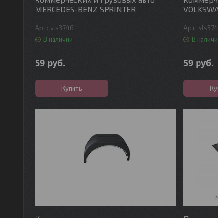
MERCEDES-BENZ SPRINTER
VOLKSWA
vls3746
vls37
В наличии
В наличи
59
руб.
59
руб.
Купить
Ку