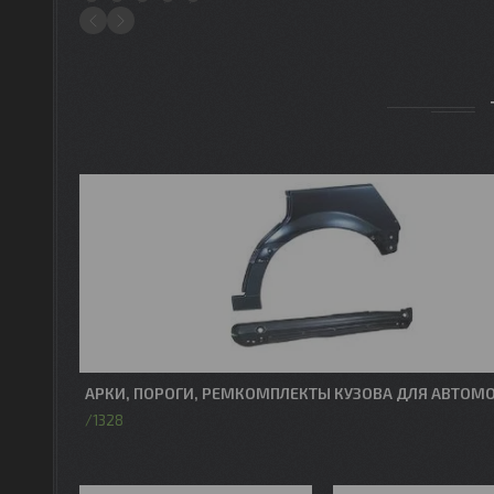
1
2
3
4
5
АРКИ, ПОРОГИ, РЕМКОМПЛЕКТЫ КУЗОВА ДЛЯ АВТОМ
1328