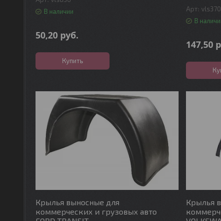
vls37
В наличии
В наличи
50,20
руб.
147,50
р
Купить
Ку
Крылья выносные для
Крылья 
коммерческих и грузовых авто
коммерче
FORD TRANSIT
VOLKSWA