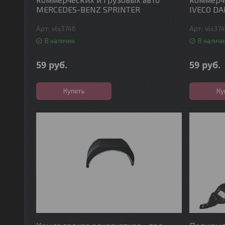
MERCEDES-BENZ SPRINTER
IVECO DA
vls3746
vls37
В наличии
В наличи
59
руб.
59
руб.
Купить
Ку