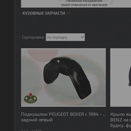
КУЗОВНЫЕ ЗАПЧАСТИ
7
Подкрылок PEUGEOT BOXER с 1994 - ...
Крыло в
задний левый
BENZ на 
будку, фу
vls836