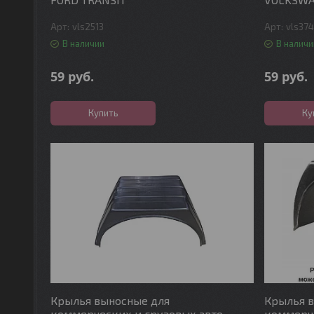
vls2513
vls37
В наличии
В наличи
59
руб.
59
руб.
Купить
Ку
Крылья выносные для
Крылья 
коммерческих и грузовых авто
коммерче