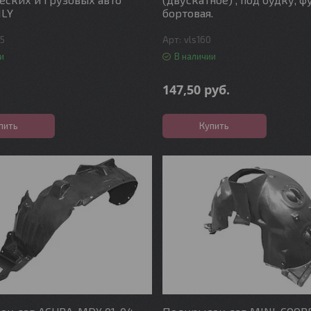
ILY
бортовая.
45
vls160
и
В наличии
147,50
руб.
пить
Купить