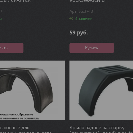
47
vls3748
и
В наличии
59
руб.
пить
Купить
выносные для
Крыло заднее на спарку
ских и грузовых авто
(двускатное) , под будку, ф