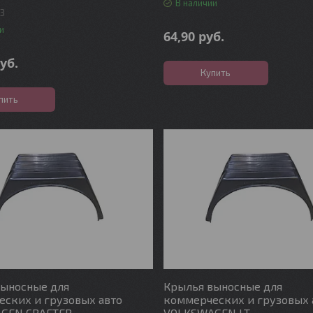
В наличии
03
и
64,90
руб.
уб.
Купить
пить
выносные для
Крылья выносные для
ских и грузовых авто
коммерческих и грузовых 
GEN CRAFTER
VOLKSWAGEN LT