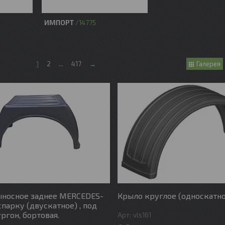
ИМПОРТ
14775
1
2
...
417
→
Галерея
ыносное заднее MERCEDES-
Крыло круглое (односкатно
спарку (двускатное) , под
ргон, бортовая.
vls161