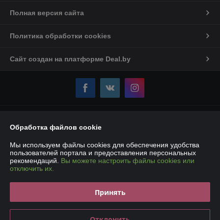
Полная версия сайта
Политика обработки cookies
Сайт создан на платформе Deal.by
Информация для покупателя
Обработка файлов cookie
Юридическое лицо:
Частное торговое унитарное предприятие
«Карбокс-Плюс»
Мы используем файлы cookies для обеспечения удобства
220007, РБ, г. Минск, ул. Володько, 18 – 107Е
пользователей портала и предоставления персональных
рекомендаций.
Вы можете настроить файлы cookies или
Регистрационный номер ЕГР: 193190861
отключить их.
УНП: 193190861
Принять
Регистрационный орган: Мингорисполком
Дата регистрации компании: 14.01.2019
Отклонить