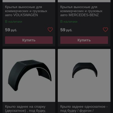
Крылья выносные для
Крылья выносные для
коммерческих и грузовых
коммерческих и грузовых
авто VOLKSWAGEN
авто MERCEDES-BENZ
CRAFTER
SPRINTER
В наличии
В наличии
59
59
руб.
руб.
Купить
Купить
Крыло заднее на спарку
Крыло заднее односкатное -
(двускатное) , под будку,
под будку / фургон /