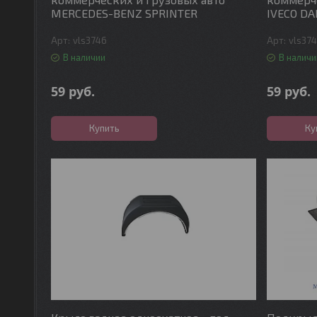
MERCEDES-BENZ SPRINTER
IVECO DA
vls3746
vls37
В наличии
В наличи
59
руб.
59
руб.
Купить
Ку