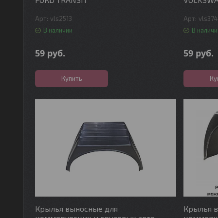
vls2513
vls37
В наличии
В наличи
59
руб.
59
руб.
Купить
Ку
Крылья выносные для
Крылья 
коммерческих и грузовых авто
коммерче