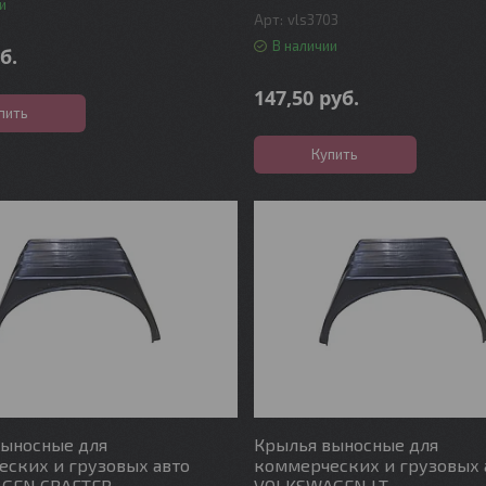
и
vls3703
В наличии
б.
147,50
руб.
пить
Купить
выносные для
Крылья выносные для
ских и грузовых авто
коммерческих и грузовых 
GEN CRAFTER
VOLKSWAGEN LT