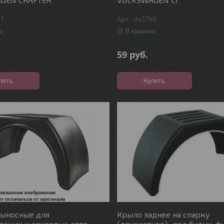
47
vls3748
и
В наличии
59
руб.
пить
Купить
выносные для
Крыло заднее на спарку
ских и грузовых авто
(двускатное) , под будку, ф