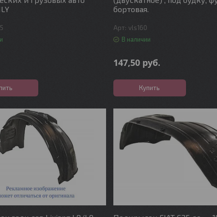
ILY
бортовая.
45
vls160
и
В наличии
147,50
руб.
пить
Купить