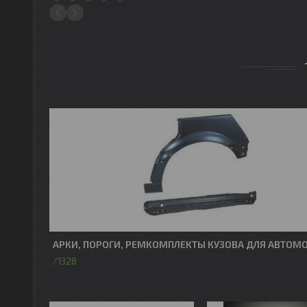
1
2
3
4
5
АРКИ, ПОРОГИ, РЕМКОМПЛЕКТЫ КУЗОВА ДЛЯ АВТОМ
1328