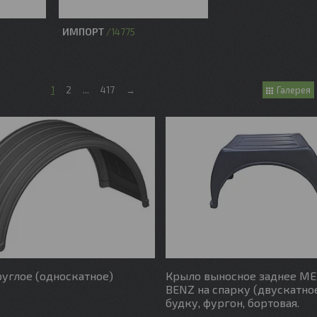
ИМПОРТ
14775
1
2
...
417
→
Галерея
углое (односкатное)
Крыло выносное заднее M
BENZ на спарку (двускатное
будку, фургон, бортовая.