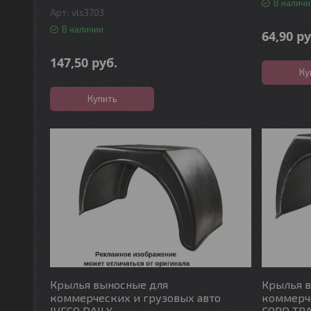
В наличи
vls3703
В наличии
64,90
ру
147,50
руб.
Ку
Купить
Крылья выносные для
Крылья 
коммерческих и грузовых авто
коммерче
IVECO DAILY
FORD TR