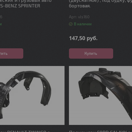
S-BENZ SPRINTER
бортовая.
46
vls160
и
В наличии
147,50
руб.
пить
Купить