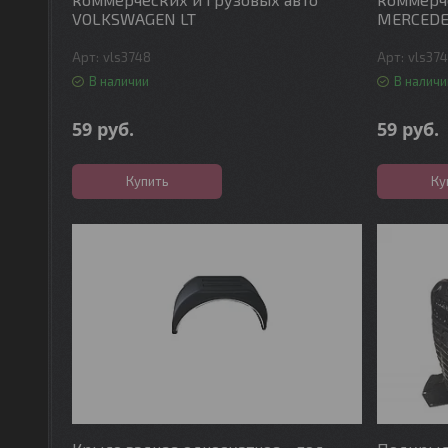
VOLKSWAGEN LT
MERCEDE
vls3748
vls37
В наличии
В наличи
59
руб.
59
руб.
Купить
Ку