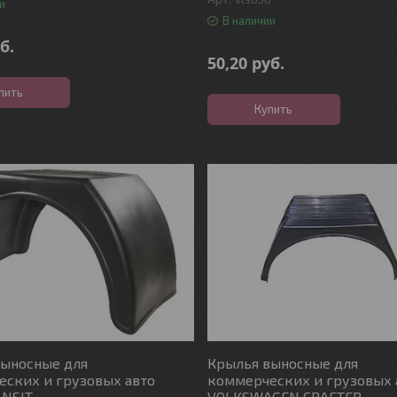
и
В наличии
б.
50,20
руб.
пить
Купить
выносные для
Крылья выносные для
ских и грузовых авто
коммерческих и грузовых 
ANSIT
VOLKSWAGEN CRAFTER