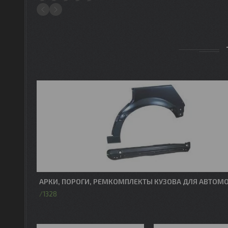
1
2
3
4
5
АРКИ, ПОРОГИ, РЕМКОМПЛЕКТЫ КУЗОВА ДЛЯ АВТОМ
1328