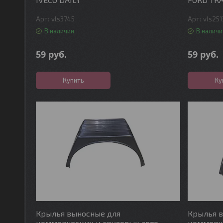
vls3745
vls251
В наличии
В наличи
59
руб.
59
руб.
Купить
Ку
Крылья выносные для
Крылья 
коммерческих и грузовых авто
коммерче