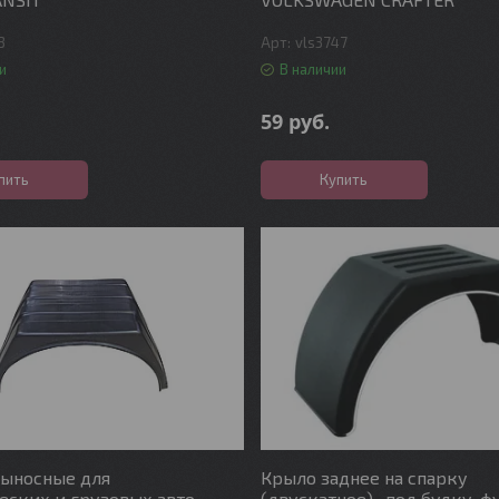
3
vls3747
и
В наличии
59
руб.
пить
Купить
выносные для
Крыло заднее на спарку
ских и грузовых авто
(двускатное) , под будку, ф