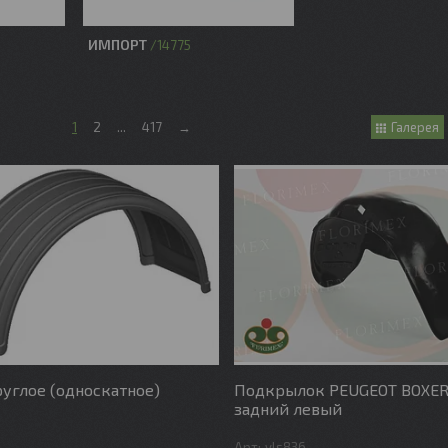
ИМПОРТ
14775
1
2
...
417
→
Галерея
углое (односкатное)
Подкрылок PEUGEOT BOXER с 
задний левый
vls836