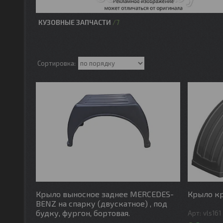
КУЗОВНЫЕ ЗАПЧАСТИ
7
Крыло выносное заднее MERCEDES-
Крыло кр
BENZ на спарку (двускатное) , под
будку, фургон, бортовая.
vls161