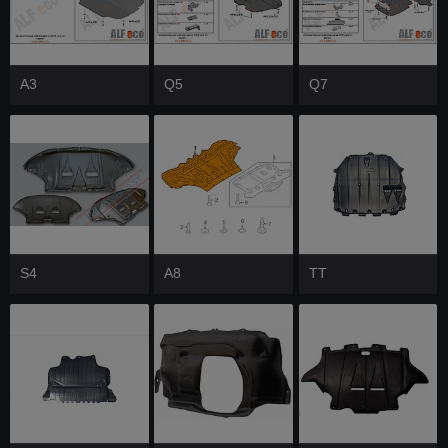
A3
Q5
Q7
S4
A8
TT