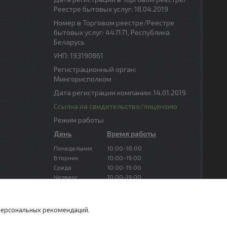
Реестре бытовых услуг: 18.04.2019
Номер в Торговом реестре/Реестре
бытовых услуг: 447171, Республика
Беларусь
УНП: 193190861
Регистрационный орган:
Мингорисполком
Дата регистрации компании: 14.01.2019
Ссылка на свидетельство/лицензию
Режим работы:
День
Время работы
Понедельник
10:00-18:00
Вторник
10:00-19:00
Среда
10:00-19:00
Четверг
10:00-19:00
Пятница
10:00-19:00
Суббота
Выходной
Воскресенье
Выходной
 персональных рекомендаций.