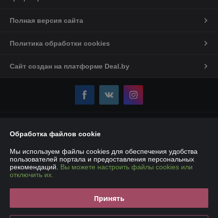
Полная версия сайта
Политика обработки cookies
Сайт создан на платформе Deal.by
Информация для покупателя
Обработка файлов cookie
Юридическое лицо:
Частное торговое унитарное предприятие
«Карбокс-Плюс»
Мы используем файлы cookies для обеспечения удобства
220007, РБ, г. Минск, ул. Володько, 18 – 107Е
пользователей портала и предоставления персональных
рекомендаций.
Вы можете настроить файлы cookies или
Регистрационный номер ЕГР: 193190861
отключить их.
УНП: 193190861
Принять
Регистрационный орган: Мингорисполком
Дата регистрации компании: 14.01.2019